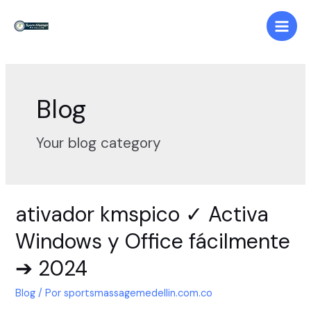
Ir
al
Main
contenido
Men
Blog
Your blog category
ativador kmspico ✓ Activa
Windows y Office fácilmente
➔ 2024
Blog
/ Por
sportsmassagemedellin.com.co